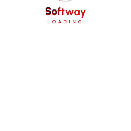
S
o
f
t
w
a
y
LOADING
受発注予測システム
Projects
ロジスティクス業界で使う受発注予測
概要
システム