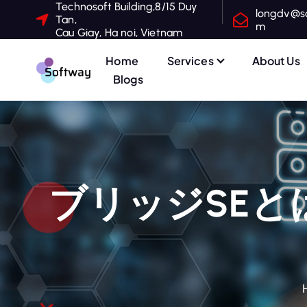
Technosoft Building,8/15 Duy
S
longdv@s
Tan,
m
k
Cau Giay, Ha noi, Vietnam
i
Home
Services
About Us
p
Blogs
t
o
c
o
n
t
ブリッジSE
e
n
t