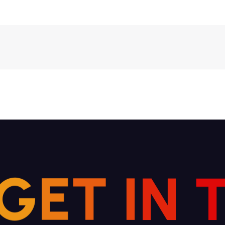
G
E
T
I
N