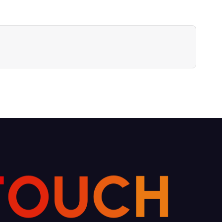
T
O
U
C
H