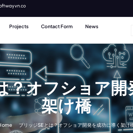
oftwayvn.co
Projects
Contact Form
News
とは？オフショア開
架け橋
Home
ブリッジSEとは？オフショア開発を成功に導く架け